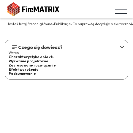
Jesteś tutaj:
Strona główna
»
Publikacje
»
Co naprawdę decyduje o skutecznośc
Czego się dowiesz?
Wstęp
Charakterystyka obiektu
Wyzwanie projektowe
Zastosowane rozwiązanie
Efekt wdrożenia
Podsumowanie