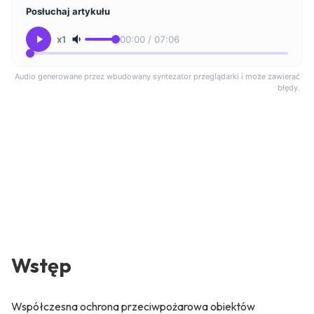
Posłuchaj artykułu
x1
00:00 / 07:06
Audio generowane przez wbudowany syntezator przeglądarki i może zawierać
błędy.
Wstęp
Współczesna ochrona przeciwpożarowa obiektów