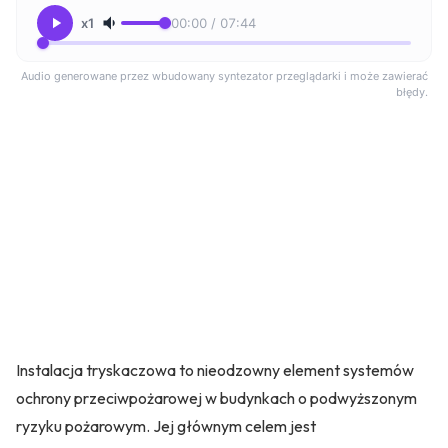
x1
00:00 / 07:44
Audio generowane przez wbudowany syntezator przeglądarki i może zawierać
błędy.
Instalacja tryskaczowa to nieodzowny element systemów
ochrony przeciwpożarowej w budynkach o podwyższonym
ryzyku pożarowym. Jej głównym celem jest