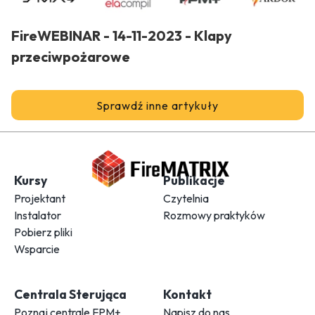
FireWEBINAR - 14-11-2023 - Klapy
przeciwpożarowe
Sprawdź inne artykuły
Kursy
Publikacje
Projektant
Czytelnia
Instalator
Rozmowy praktyków
Pobierz pliki
Wsparcie
Centrala Sterująca
Kontakt
Poznaj centrale FPM+
Napisz do nas