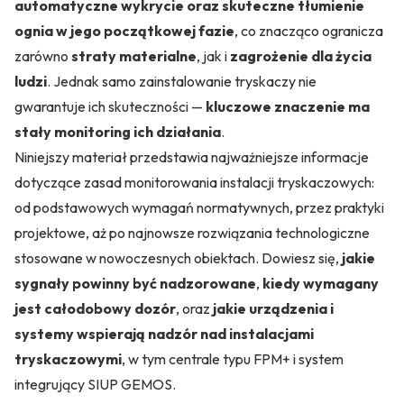
automatyczne wykrycie oraz skuteczne tłumienie
ognia w jego początkowej fazie
, co znacząco ogranicza
zarówno
straty materialne
, jak i
zagrożenie dla życia
ludzi
. Jednak samo zainstalowanie tryskaczy nie
gwarantuje ich skuteczności —
kluczowe znaczenie ma
stały monitoring ich działania
.
Niniejszy materiał przedstawia najważniejsze informacje
dotyczące zasad monitorowania instalacji tryskaczowych:
od podstawowych wymagań normatywnych, przez praktyki
projektowe, aż po najnowsze rozwiązania technologiczne
stosowane w nowoczesnych obiektach. Dowiesz się,
jakie
sygnały powinny być nadzorowane
,
kiedy wymagany
jest całodobowy dozór
, oraz
jakie urządzenia i
systemy wspierają nadzór nad instalacjami
tryskaczowymi
, w tym centrale typu FPM+ i system
integrujący SIUP GEMOS.