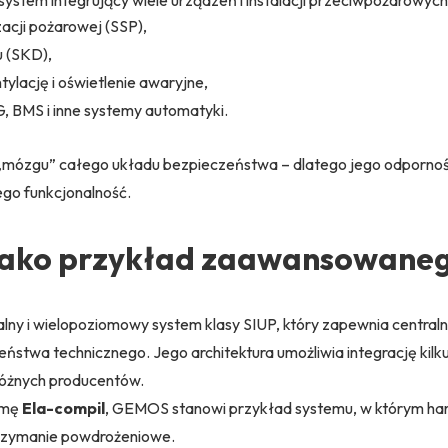
acji pożarowej (SSP),
u (SKD),
ylację i oświetlenie awaryjne,
 BMS i inne systemy automatyki.
 „mózgu” całego układu bezpieczeństwa – dlatego jego odporność 
jego funkcjonalność.
ako przykład zaawansowaneg
lny i wielopoziomowy system klasy SIUP, który zapewnia central
ństwa technicznego. Jego architektura umożliwia integrację kilk
różnych producentów.
rmę
Ela-compil
, GEMOS stanowi przykład systemu, w którym hard
utrzymanie powdrożeniowe.