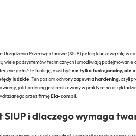
e Urządzenia Przeciwpożarowe (SIUP) pełnią kluczową rolę w no
ują wiele podsystemów technicznych i umożliwiają podejmowanie 
ecznie pełnić tę funkcję, musi być
nie tylko funkcjonalny, al
błędy ludzkie
. Ten poziom ochrony zapewnia
hardening
, czyli
awiamy, jak hardening jest realizowany w praktyce na przykładz
drażanego przez firmę
Ela-compil
.
t SIUP i dlaczego wymaga twa
ystem integrujący wiele urządzeń i instalacji przeciwpożarowych