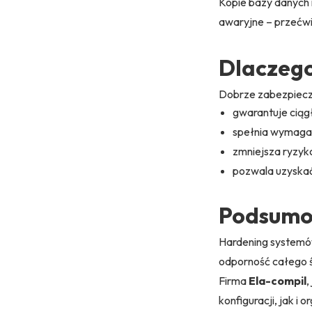
Kopie bazy danych i
awaryjne – przećw
Dlaczego
Dobrze zabezpiecz
gwarantuje cią
spełnia wymaga
zmniejsza ryzyko
pozwala uzyskać
Podsumo
Hardening systemów
odporność całego 
Firma
Ela-compil
,
konfiguracji, jak i 