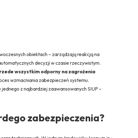
woczesnych obiektach – zarządzają reakcją na
automatycznych decyzji w czasie rzeczywistym.
e przede wszystkim odporny na zagrożenia
 proces wzmacniania zabezpieczeń systemu.
ie jednego z najbardziej zaawansowanych SIUP –
rdego zabezpieczenia?
 oraz technicznych. W jednym środowisku łączy m.in.: