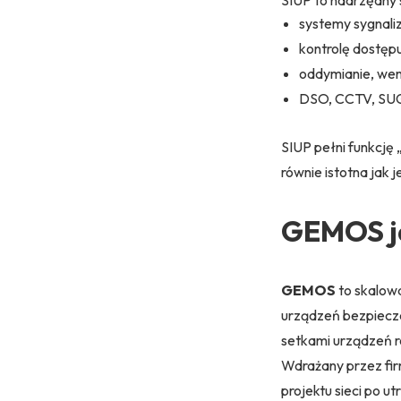
systemy sygnaliz
kontrolę dostęp
oddymianie, went
DSO, CCTV, SUG,
SIUP pełni funkcję
równie istotna jak 
GEMOS j
GEMOS
to skalowa
urządzeń bezpiecze
setkami urządzeń 
Wdrażany przez fi
projektu sieci po 