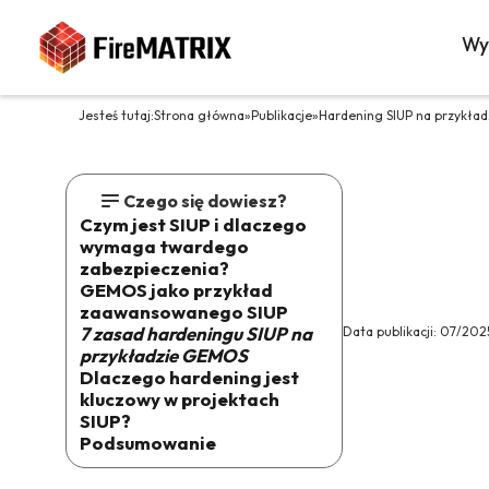
Wy
Jesteś tutaj:
Strona główna
»
Publikacje
»
Hardening SIUP na przykła
Czego się dowiesz?
Czym jest SIUP i dlaczego
wymaga twardego
zabezpieczenia?
GEMOS jako przykład
zaawansowanego SIUP
7 zasad hardeningu SIUP na
Data publikacji:
07/202
przykładzie GEMOS
Dlaczego hardening jest
kluczowy w projektach
SIUP?
Podsumowanie