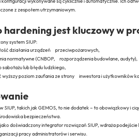
 konfiguracji wykonywane są cyklicznie i automatycznie. Ich odt
iczone z zespołem utrzymaniowym.
 hardening jest kluczowy w pr
ony system SIUP:
głość działania urządzeń przeciwpożarowych,
nia normatywne (CNBOP, rozporządzenia budowlane, audyty),
 sabotażu lub błędu ludzkiego,
 wyższy poziom zaufania ze strony inwestora i użytkowników 
wanie
 SIUP, takich jak GEMOS, to nie dodatek – to obowiązkowy i cią
środowiska bezpieczeństwa.
 jako doświadczony integrator rozwiązań SIUP, wdraża podejści
organizacji pracy administratorów i serwisu.