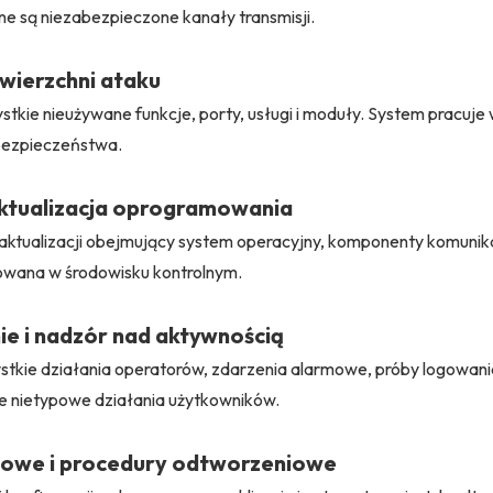
ne są niezabezpieczone kanały transmisji.
owierzchni ataku
tkie nieużywane funkcje, porty, usługi i moduły. System pracuje
bezpieczeństwa.
aktualizacja oprogramowania
 aktualizacji obejmujący system operacyjny, komponenty komuni
towana w środowisku kontrolnym.
ie i nadzór nad aktywnością
stkie działania operatorów, zdarzenia alarmowe, próby logowania
 nietypowe działania użytkowników.
sowe i procedury odtworzeniowe