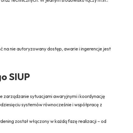
na nie autoryzowany dostęp, awarie i ingerencje jest
o SIUP
ne zarządzanie sytuacjami awaryjnymi i koordynację
udziesięciu systemów równocześnie i współpracę z
ening został włączony w każdą fazę realizacji – od