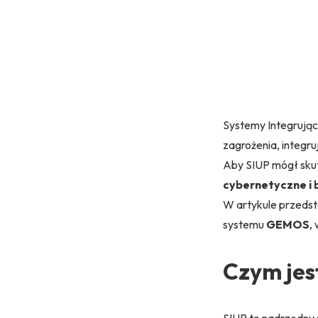
Systemy Integrując
zagrożenia, integr
Aby
SIUP
mógł skut
cybernetyczne i 
W artykule przedst
systemu
GEMOS
,
w
Czym jes
SIUP to nadrzędny s