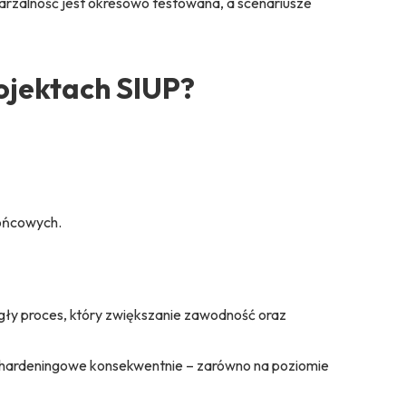
warzalność jest okresowo testowana, a scenariusze
ojektach SIUP?
końcowych.
gły proces, który zwiększanie zawodność oraz
e hardeningowe konsekwentnie – zarówno na poziomie